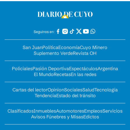
Seguinos en:
San Juan
Política
Economía
Cuyo Minero
Suplemento Verde
Revista OH
Policiales
Pasión Deportiva
Espectáculos
Argentina
El Mundo
Recetas
En las redes
Cartas del lector
Opinion
Sociales
Salud
Tecnología
Tendencia
Estado del tránsito
Clasificados
Inmuebles
Automotores
Empleos
Servicios
Avisos Fúnebres y Misas
Edictos