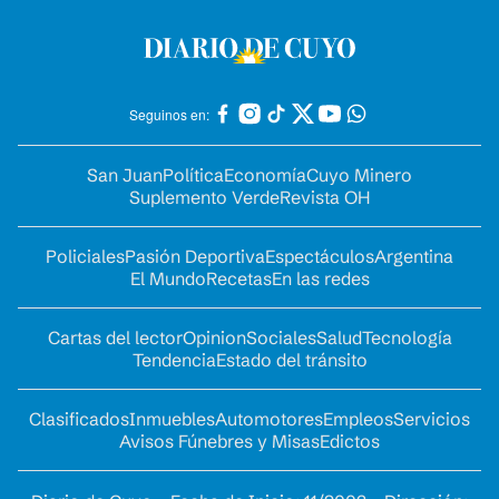
Seguinos en:
San Juan
Política
Economía
Cuyo Minero
Suplemento Verde
Revista OH
Policiales
Pasión Deportiva
Espectáculos
Argentina
El Mundo
Recetas
En las redes
Cartas del lector
Opinion
Sociales
Salud
Tecnología
Tendencia
Estado del tránsito
Clasificados
Inmuebles
Automotores
Empleos
Servicios
Avisos Fúnebres y Misas
Edictos