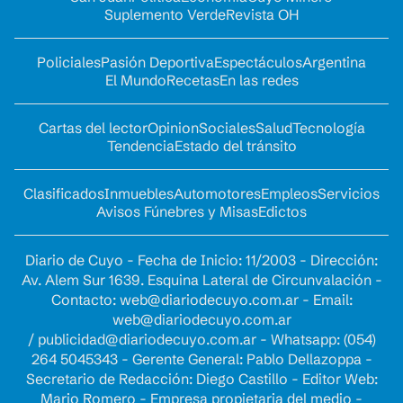
Suplemento Verde
Revista OH
Policiales
Pasión Deportiva
Espectáculos
Argentina
El Mundo
Recetas
En las redes
Cartas del lector
Opinion
Sociales
Salud
Tecnología
Tendencia
Estado del tránsito
Clasificados
Inmuebles
Automotores
Empleos
Servicios
Avisos Fúnebres y Misas
Edictos
Diario de Cuyo - Fecha de Inicio: 11/2003 - Dirección:
Av. Alem Sur 1639. Esquina Lateral de Circunvalación -
Contacto:
web@diariodecuyo.com.ar
- Email:
web@diariodecuyo.com.ar
/
publicidad@diariodecuyo.com.ar
-
Whatsapp: (054)
264 5045343 - Gerente General: Pablo Dellazoppa -
Secretario de Redacción: Diego Castillo - Editor Web:
Mario Romero - Empresa propietaria del medio -