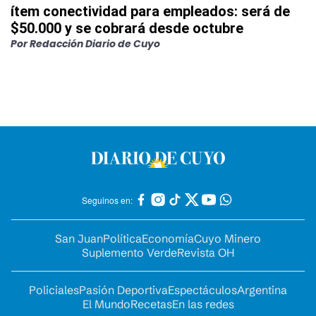
ítem conectividad para empleados: será de
$50.000 y se cobrará desde octubre
Por
Redacción Diario de Cuyo
Seguinos en:
San Juan
Política
Economía
Cuyo Minero
Suplemento Verde
Revista OH
Policiales
Pasión Deportiva
Espectáculos
Argentina
El Mundo
Recetas
En las redes