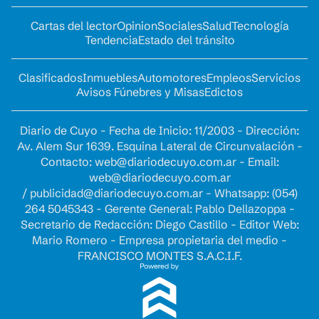
Cartas del lector
Opinion
Sociales
Salud
Tecnología
Tendencia
Estado del tránsito
Clasificados
Inmuebles
Automotores
Empleos
Servicios
Avisos Fúnebres y Misas
Edictos
Diario de Cuyo - Fecha de Inicio: 11/2003 - Dirección:
Av. Alem Sur 1639. Esquina Lateral de Circunvalación -
Contacto:
web@diariodecuyo.com.ar
- Email:
web@diariodecuyo.com.ar
/
publicidad@diariodecuyo.com.ar
-
Whatsapp: (054)
264 5045343 - Gerente General: Pablo Dellazoppa -
Secretario de Redacción: Diego Castillo - Editor Web:
Mario Romero - Empresa propietaria del medio -
FRANCISCO MONTES S.A.C.I.F.