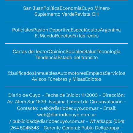
San Juan
Política
Economía
Cuyo Minero
Suplemento Verde
Revista OH
Policiales
Pasión Deportiva
Espectáculos
Argentina
El Mundo
Recetas
En las redes
Cartas del lector
Opinion
Sociales
Salud
Tecnología
Tendencia
Estado del tránsito
Clasificados
Inmuebles
Automotores
Empleos
Servicios
Avisos Fúnebres y Misas
Edictos
Diario de Cuyo - Fecha de Inicio: 11/2003 - Dirección:
Av. Alem Sur 1639. Esquina Lateral de Circunvalación -
Contacto:
web@diariodecuyo.com.ar
- Email:
web@diariodecuyo.com.ar
/
publicidad@diariodecuyo.com.ar
-
Whatsapp: (054)
264 5045343 - Gerente General: Pablo Dellazoppa -