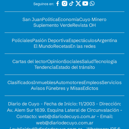
Seguinos en:
San Juan
Política
Economía
Cuyo Minero
Suplemento Verde
Revista OH
Policiales
Pasión Deportiva
Espectáculos
Argentina
El Mundo
Recetas
En las redes
Cartas del lector
Opinion
Sociales
Salud
Tecnología
Tendencia
Estado del tránsito
Clasificados
Inmuebles
Automotores
Empleos
Servicios
Avisos Fúnebres y Misas
Edictos
Diario de Cuyo - Fecha de Inicio: 11/2003 - Dirección:
Av. Alem Sur 1639. Esquina Lateral de Circunvalación -
Contacto:
web@diariodecuyo.com.ar
- Email:
web@diariodecuyo.com.ar