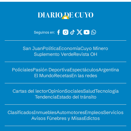
Seguinos en:
San Juan
Política
Economía
Cuyo Minero
Suplemento Verde
Revista OH
Policiales
Pasión Deportiva
Espectáculos
Argentina
El Mundo
Recetas
En las redes
Cartas del lector
Opinion
Sociales
Salud
Tecnología
Tendencia
Estado del tránsito
Clasificados
Inmuebles
Automotores
Empleos
Servicios
Avisos Fúnebres y Misas
Edictos