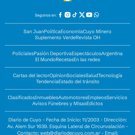
Seguinos en:
San Juan
Política
Economía
Cuyo Minero
Suplemento Verde
Revista OH
Policiales
Pasión Deportiva
Espectáculos
Argentina
El Mundo
Recetas
En las redes
Cartas del lector
Opinion
Sociales
Salud
Tecnología
Tendencia
Estado del tránsito
Clasificados
Inmuebles
Automotores
Empleos
Servicios
Avisos Fúnebres y Misas
Edictos
Diario de Cuyo - Fecha de Inicio: 11/2003 - Dirección:
Av. Alem Sur 1639. Esquina Lateral de Circunvalación -
Contacto:
web@diariodecuyo.com.ar
- Email: