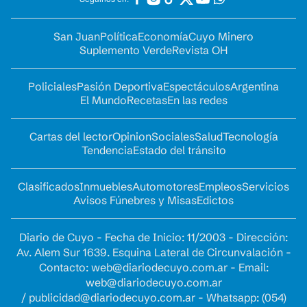
San Juan
Política
Economía
Cuyo Minero
Suplemento Verde
Revista OH
Policiales
Pasión Deportiva
Espectáculos
Argentina
El Mundo
Recetas
En las redes
Cartas del lector
Opinion
Sociales
Salud
Tecnología
Tendencia
Estado del tránsito
Clasificados
Inmuebles
Automotores
Empleos
Servicios
Avisos Fúnebres y Misas
Edictos
Diario de Cuyo - Fecha de Inicio: 11/2003 - Dirección:
Av. Alem Sur 1639. Esquina Lateral de Circunvalación -
Contacto:
web@diariodecuyo.com.ar
- Email:
web@diariodecuyo.com.ar
/
publicidad@diariodecuyo.com.ar
-
Whatsapp: (054)