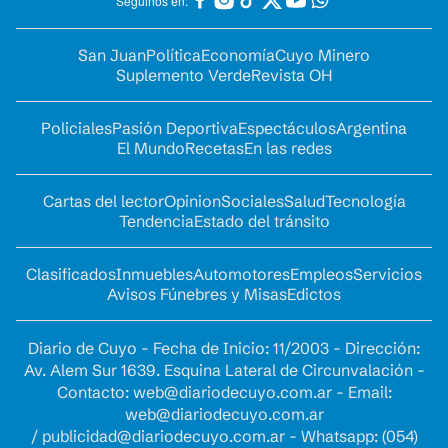
Seguinos en:
San Juan
Política
Economía
Cuyo Minero
Suplemento Verde
Revista OH
Policiales
Pasión Deportiva
Espectáculos
Argentina
El Mundo
Recetas
En las redes
Cartas del lector
Opinion
Sociales
Salud
Tecnología
Tendencia
Estado del tránsito
Clasificados
Inmuebles
Automotores
Empleos
Servicios
Avisos Fúnebres y Misas
Edictos
Diario de Cuyo - Fecha de Inicio: 11/2003 - Dirección:
Av. Alem Sur 1639. Esquina Lateral de Circunvalación -
Contacto:
web@diariodecuyo.com.ar
- Email:
web@diariodecuyo.com.ar
/
publicidad@diariodecuyo.com.ar
-
Whatsapp: (054)