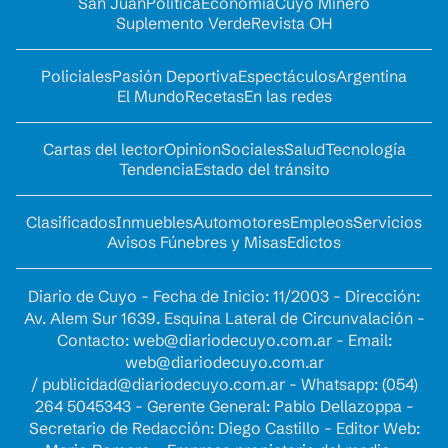
San Juan
Política
Economía
Cuyo Minero
Suplemento Verde
Revista OH
Policiales
Pasión Deportiva
Espectáculos
Argentina
El Mundo
Recetas
En las redes
Cartas del lector
Opinion
Sociales
Salud
Tecnología
Tendencia
Estado del tránsito
Clasificados
Inmuebles
Automotores
Empleos
Servicios
Avisos Fúnebres y Misas
Edictos
Diario de Cuyo - Fecha de Inicio: 11/2003 - Dirección:
Av. Alem Sur 1639. Esquina Lateral de Circunvalación -
Contacto:
web@diariodecuyo.com.ar
- Email:
web@diariodecuyo.com.ar
/
publicidad@diariodecuyo.com.ar
-
Whatsapp: (054)
264 5045343 - Gerente General: Pablo Dellazoppa -
Secretario de Redacción: Diego Castillo - Editor Web: