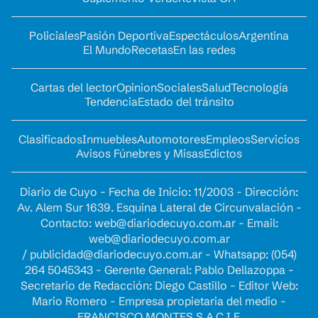
Policiales
Pasión Deportiva
Espectáculos
Argentina
El Mundo
Recetas
En las redes
Cartas del lector
Opinion
Sociales
Salud
Tecnología
Tendencia
Estado del tránsito
Clasificados
Inmuebles
Automotores
Empleos
Servicios
Avisos Fúnebres y Misas
Edictos
Diario de Cuyo - Fecha de Inicio: 11/2003 - Dirección:
Av. Alem Sur 1639. Esquina Lateral de Circunvalación -
Contacto:
web@diariodecuyo.com.ar
- Email:
web@diariodecuyo.com.ar
/
publicidad@diariodecuyo.com.ar
-
Whatsapp: (054)
264 5045343 - Gerente General: Pablo Dellazoppa -
Secretario de Redacción: Diego Castillo - Editor Web:
Mario Romero - Empresa propietaria del medio -
FRANCISCO MONTES S.A.C.I.F.