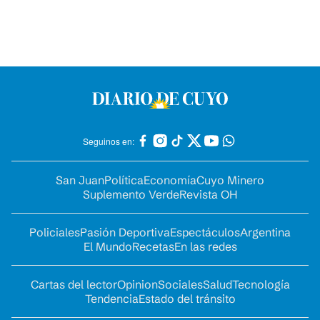
Seguinos en:
San Juan
Política
Economía
Cuyo Minero
Suplemento Verde
Revista OH
Policiales
Pasión Deportiva
Espectáculos
Argentina
El Mundo
Recetas
En las redes
Cartas del lector
Opinion
Sociales
Salud
Tecnología
Tendencia
Estado del tránsito