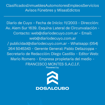
Clasificados
Inmuebles
Automotores
Empleos
Servicios
Avisos Fúnebres y Misas
Edictos
Diario de Cuyo - Fecha de Inicio: 11/2003 - Dirección:
Av. Alem Sur 1639. Esquina Lateral de Circunvalación -
Contacto:
web@diariodecuyo.com.ar
- Email:
web@diariodecuyo.com.ar
/
publicidad@diariodecuyo.com.ar
-
Whatsapp: (054)
264 5045343 - Gerente General: Pablo Dellazoppa -
Secretario de Redacción: Diego Castillo - Editor Web:
Mario Romero - Empresa propietaria del medio -
FRANCISCO MONTES S.A.C.I.F.