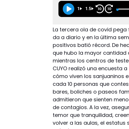
1
1.5
10
10
La tercera ola de covid pega
da a diario y en la última se
positivos batió récord. De hec
que hubo la mayor cantidad d
mientras los centros de test
CUYO realizó una encuesta a
cómo viven los sanjuaninos e
cada 10 personas que contest
bares, boliches o paseos fam
admitieron que sienten menos
de contagios. A la vez, asegu
temor que tranquilidad, cree
volver a las aulas, el estatus