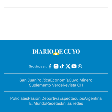
Seguinos en:
San Juan
Política
Economía
Cuyo Minero
Suplemento Verde
Revista OH
Policiales
Pasión Deportiva
Espectáculos
Argentina
El Mundo
Recetas
En las redes