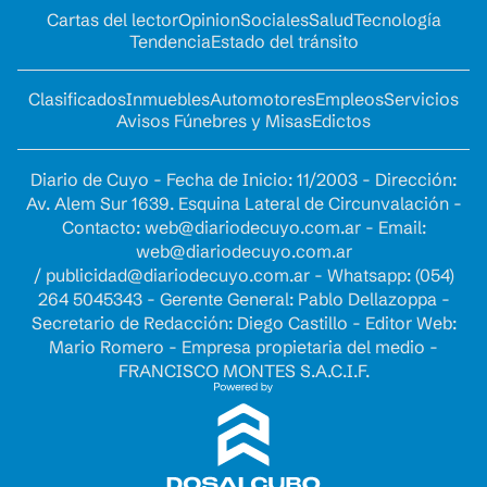
Cartas del lector
Opinion
Sociales
Salud
Tecnología
Tendencia
Estado del tránsito
Clasificados
Inmuebles
Automotores
Empleos
Servicios
Avisos Fúnebres y Misas
Edictos
Diario de Cuyo - Fecha de Inicio: 11/2003 - Dirección:
Av. Alem Sur 1639. Esquina Lateral de Circunvalación -
Contacto:
web@diariodecuyo.com.ar
- Email:
web@diariodecuyo.com.ar
/
publicidad@diariodecuyo.com.ar
-
Whatsapp: (054)
264 5045343 - Gerente General: Pablo Dellazoppa -
Secretario de Redacción: Diego Castillo - Editor Web:
Mario Romero - Empresa propietaria del medio -
FRANCISCO MONTES S.A.C.I.F.