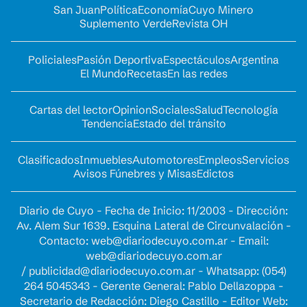
San Juan
Política
Economía
Cuyo Minero
Suplemento Verde
Revista OH
Policiales
Pasión Deportiva
Espectáculos
Argentina
El Mundo
Recetas
En las redes
Cartas del lector
Opinion
Sociales
Salud
Tecnología
Tendencia
Estado del tránsito
Clasificados
Inmuebles
Automotores
Empleos
Servicios
Avisos Fúnebres y Misas
Edictos
Diario de Cuyo - Fecha de Inicio: 11/2003 - Dirección:
Av. Alem Sur 1639. Esquina Lateral de Circunvalación -
Contacto:
web@diariodecuyo.com.ar
- Email:
web@diariodecuyo.com.ar
/
publicidad@diariodecuyo.com.ar
-
Whatsapp: (054)
264 5045343 - Gerente General: Pablo Dellazoppa -
Secretario de Redacción: Diego Castillo - Editor Web: