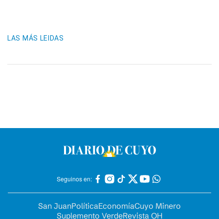
LAS MÁS LEIDAS
Seguinos en:
San Juan
Política
Economía
Cuyo Minero
Suplemento Verde
Revista OH