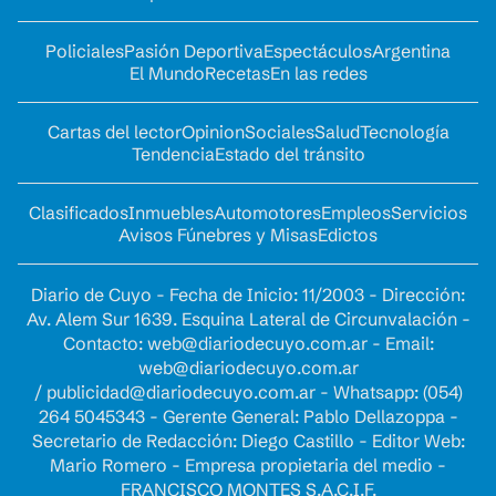
Policiales
Pasión Deportiva
Espectáculos
Argentina
El Mundo
Recetas
En las redes
Cartas del lector
Opinion
Sociales
Salud
Tecnología
Tendencia
Estado del tránsito
Clasificados
Inmuebles
Automotores
Empleos
Servicios
Avisos Fúnebres y Misas
Edictos
Diario de Cuyo - Fecha de Inicio: 11/2003 - Dirección:
Av. Alem Sur 1639. Esquina Lateral de Circunvalación -
Contacto:
web@diariodecuyo.com.ar
- Email:
web@diariodecuyo.com.ar
/
publicidad@diariodecuyo.com.ar
-
Whatsapp: (054)
264 5045343 - Gerente General: Pablo Dellazoppa -
Secretario de Redacción: Diego Castillo - Editor Web:
Mario Romero - Empresa propietaria del medio -
FRANCISCO MONTES S.A.C.I.F.