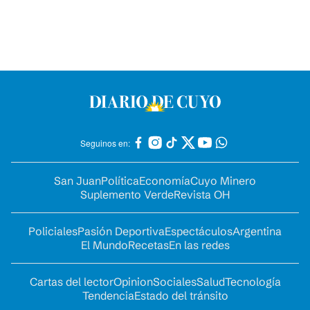
Seguinos en:
San Juan
Política
Economía
Cuyo Minero
Suplemento Verde
Revista OH
Policiales
Pasión Deportiva
Espectáculos
Argentina
El Mundo
Recetas
En las redes
Cartas del lector
Opinion
Sociales
Salud
Tecnología
Tendencia
Estado del tránsito