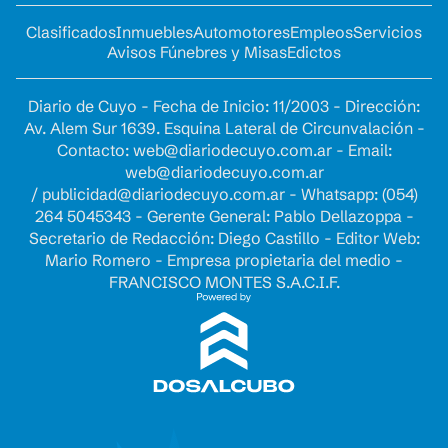
Clasificados
Inmuebles
Automotores
Empleos
Servicios
Avisos Fúnebres y Misas
Edictos
Diario de Cuyo - Fecha de Inicio: 11/2003 - Dirección:
Av. Alem Sur 1639. Esquina Lateral de Circunvalación -
Contacto:
web@diariodecuyo.com.ar
- Email:
web@diariodecuyo.com.ar
/
publicidad@diariodecuyo.com.ar
-
Whatsapp: (054)
264 5045343 - Gerente General: Pablo Dellazoppa -
Secretario de Redacción: Diego Castillo - Editor Web:
Mario Romero - Empresa propietaria del medio -
FRANCISCO MONTES S.A.C.I.F.