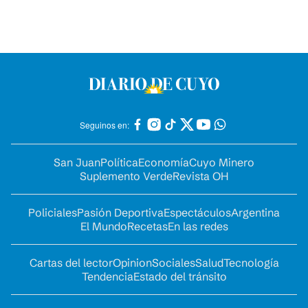
Seguinos en:
San Juan
Política
Economía
Cuyo Minero
Suplemento Verde
Revista OH
Policiales
Pasión Deportiva
Espectáculos
Argentina
El Mundo
Recetas
En las redes
Cartas del lector
Opinion
Sociales
Salud
Tecnología
Tendencia
Estado del tránsito