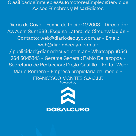
Clasificados
Inmuebles
Automotores
Empleos
Servicios
Avisos Fúnebres y Misas
Edictos
Diario de Cuyo - Fecha de Inicio: 11/2003 - Dirección:
Av. Alem Sur 1639. Esquina Lateral de Circunvalación -
Contacto:
web@diariodecuyo.com.ar
- Email:
web@diariodecuyo.com.ar
/
publicidad@diariodecuyo.com.ar
-
Whatsapp: (054)
264 5045343 - Gerente General: Pablo Dellazoppa -
Secretario de Redacción: Diego Castillo - Editor Web:
Mario Romero - Empresa propietaria del medio -
FRANCISCO MONTES S.A.C.I.F.