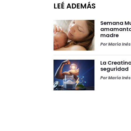
LEÉ ADEMÁS
Semana Mun
amamantar 
madre
Por
María Iné
La Creatina
seguridad
Por
María Iné