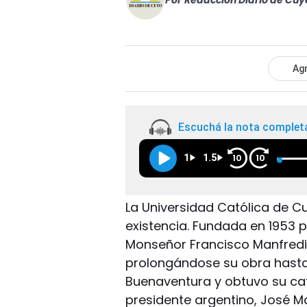
Por
Redacción Diario de Cuy
Agr
Escuchá la nota complet
1
1.5
10
10
La Universidad Católica de C
existencia. Fundada en 1953 p
Monseñor Francisco Manfredi,
prolongándose su obra hasta 
Buenaventura y obtuvo su ca
presidente argentino, José Mar