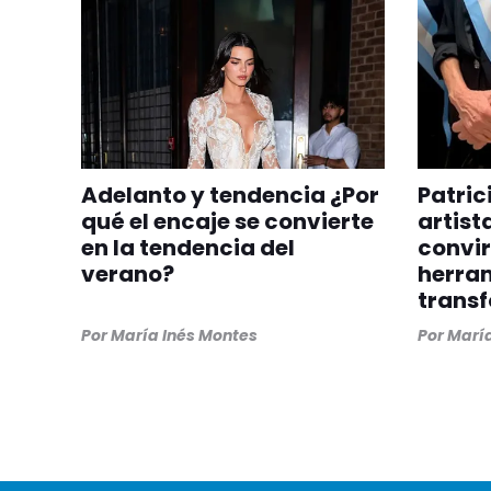
Adelanto y tendencia ¿Por
Patric
qué el encaje se convierte
artist
en la tendencia del
convir
verano?
herra
trans
Por
María Inés Montes
Por
María