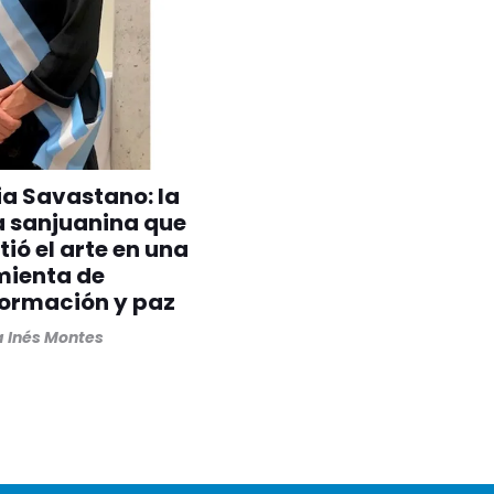
ia Savastano: la
a sanjuanina que
tió el arte en una
mienta de
formación y paz
 Inés Montes