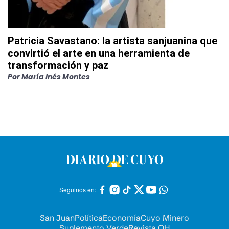
Patricia Savastano: la artista sanjuanina que
convirtió el arte en una herramienta de
transformación y paz
Por
María Inés Montes
Seguinos en:
San Juan
Política
Economía
Cuyo Minero
Suplemento Verde
Revista OH