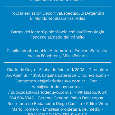
Policiales
Pasión Deportiva
Espectáculos
Argentina
El Mundo
Recetas
En las redes
Cartas del lector
Opinion
Sociales
Salud
Tecnología
Tendencia
Estado del tránsito
Clasificados
Inmuebles
Automotores
Empleos
Servicios
Avisos Fúnebres y Misas
Edictos
Diario de Cuyo - Fecha de Inicio: 11/2003 - Dirección:
Av. Alem Sur 1639. Esquina Lateral de Circunvalación -
Contacto:
web@diariodecuyo.com.ar
- Email:
web@diariodecuyo.com.ar
/
publicidad@diariodecuyo.com.ar
-
Whatsapp: (054)
264 5045343 - Gerente General: Pablo Dellazoppa -
Secretario de Redacción: Diego Castillo - Editor Web:
Mario Romero - Empresa propietaria del medio -
FRANCISCO MONTES S.A.C.I.F.