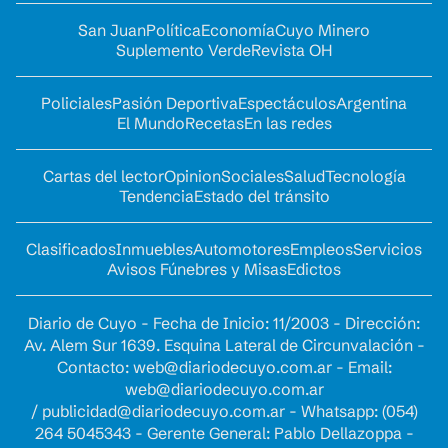
San Juan
Política
Economía
Cuyo Minero
Suplemento Verde
Revista OH
Policiales
Pasión Deportiva
Espectáculos
Argentina
El Mundo
Recetas
En las redes
Cartas del lector
Opinion
Sociales
Salud
Tecnología
Tendencia
Estado del tránsito
Clasificados
Inmuebles
Automotores
Empleos
Servicios
Avisos Fúnebres y Misas
Edictos
Diario de Cuyo - Fecha de Inicio: 11/2003 - Dirección:
Av. Alem Sur 1639. Esquina Lateral de Circunvalación -
Contacto:
web@diariodecuyo.com.ar
- Email:
web@diariodecuyo.com.ar
/
publicidad@diariodecuyo.com.ar
-
Whatsapp: (054)
264 5045343 - Gerente General: Pablo Dellazoppa -