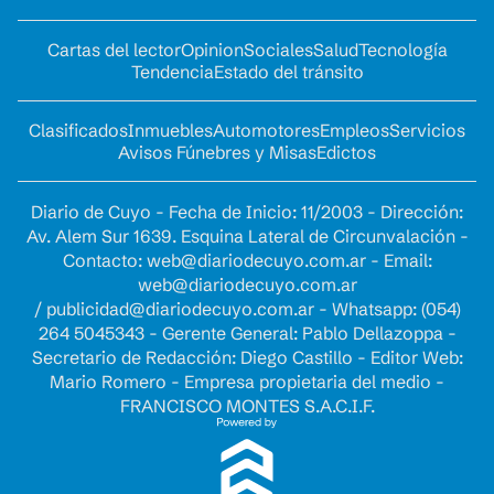
Cartas del lector
Opinion
Sociales
Salud
Tecnología
Tendencia
Estado del tránsito
Clasificados
Inmuebles
Automotores
Empleos
Servicios
Avisos Fúnebres y Misas
Edictos
Diario de Cuyo - Fecha de Inicio: 11/2003 - Dirección:
Av. Alem Sur 1639. Esquina Lateral de Circunvalación -
Contacto:
web@diariodecuyo.com.ar
- Email:
web@diariodecuyo.com.ar
/
publicidad@diariodecuyo.com.ar
-
Whatsapp: (054)
264 5045343 - Gerente General: Pablo Dellazoppa -
Secretario de Redacción: Diego Castillo - Editor Web:
Mario Romero - Empresa propietaria del medio -
FRANCISCO MONTES S.A.C.I.F.