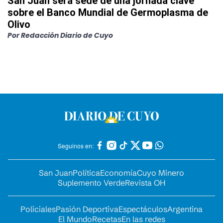
San Juan será sede de una jornada clave
sobre el Banco Mundial de Germoplasma de
Olivo
Por
Redacción Diario de Cuyo
Seguinos en:
San Juan
Política
Economía
Cuyo Minero
Suplemento Verde
Revista OH
Policiales
Pasión Deportiva
Espectáculos
Argentina
El Mundo
Recetas
En las redes