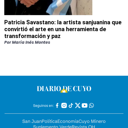
Patricia Savastano: la artista sanjuanina que
convirtió el arte en una herramienta de
transformación y paz
Por
María Inés Montes
Seguinos en:
San Juan
Política
Economía
Cuyo Minero
Suplemento Verde
Revista OH