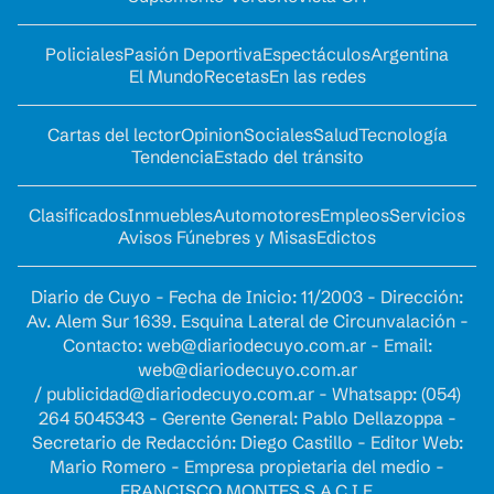
Policiales
Pasión Deportiva
Espectáculos
Argentina
El Mundo
Recetas
En las redes
Cartas del lector
Opinion
Sociales
Salud
Tecnología
Tendencia
Estado del tránsito
Clasificados
Inmuebles
Automotores
Empleos
Servicios
Avisos Fúnebres y Misas
Edictos
Diario de Cuyo - Fecha de Inicio: 11/2003 - Dirección:
Av. Alem Sur 1639. Esquina Lateral de Circunvalación -
Contacto:
web@diariodecuyo.com.ar
- Email:
web@diariodecuyo.com.ar
/
publicidad@diariodecuyo.com.ar
-
Whatsapp: (054)
264 5045343 - Gerente General: Pablo Dellazoppa -
Secretario de Redacción: Diego Castillo - Editor Web:
Mario Romero - Empresa propietaria del medio -
FRANCISCO MONTES S.A.C.I.F.