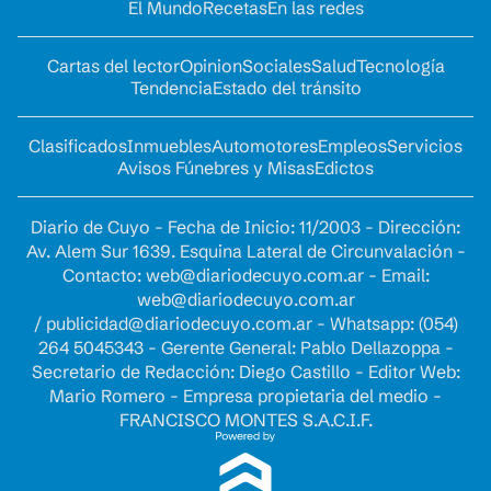
El Mundo
Recetas
En las redes
Cartas del lector
Opinion
Sociales
Salud
Tecnología
Tendencia
Estado del tránsito
Clasificados
Inmuebles
Automotores
Empleos
Servicios
Avisos Fúnebres y Misas
Edictos
Diario de Cuyo - Fecha de Inicio: 11/2003 - Dirección:
Av. Alem Sur 1639. Esquina Lateral de Circunvalación -
Contacto:
web@diariodecuyo.com.ar
- Email:
web@diariodecuyo.com.ar
/
publicidad@diariodecuyo.com.ar
-
Whatsapp: (054)
264 5045343 - Gerente General: Pablo Dellazoppa -
Secretario de Redacción: Diego Castillo - Editor Web:
Mario Romero - Empresa propietaria del medio -
FRANCISCO MONTES S.A.C.I.F.