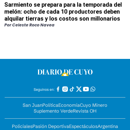
Sarmiento se prepara para la temporada del
melón: ocho de cada 10 productores deben
alquilar tierras y los costos son millonarios
Por
Celeste Roco Navea
Seguinos en:
San Juan
Política
Economía
Cuyo Minero
Suplemento Verde
Revista OH
Policiales
Pasión Deportiva
Espectáculos
Argentina