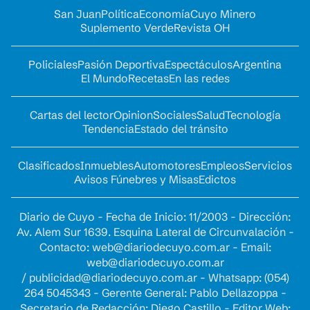
San Juan
Política
Economía
Cuyo Minero
Suplemento Verde
Revista OH
Policiales
Pasión Deportiva
Espectáculos
Argentina
El Mundo
Recetas
En las redes
Cartas del lector
Opinion
Sociales
Salud
Tecnología
Tendencia
Estado del tránsito
Clasificados
Inmuebles
Automotores
Empleos
Servicios
Avisos Fúnebres y Misas
Edictos
Diario de Cuyo - Fecha de Inicio: 11/2003 - Dirección:
Av. Alem Sur 1639. Esquina Lateral de Circunvalación -
Contacto:
web@diariodecuyo.com.ar
- Email:
web@diariodecuyo.com.ar
/
publicidad@diariodecuyo.com.ar
-
Whatsapp: (054)
264 5045343 - Gerente General: Pablo Dellazoppa -
Secretario de Redacción: Diego Castillo - Editor Web: