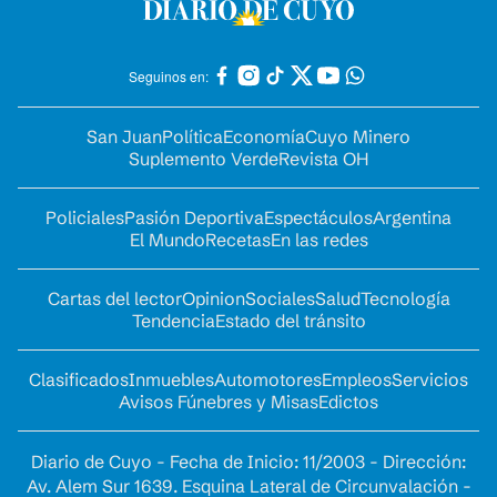
Seguinos en:
San Juan
Política
Economía
Cuyo Minero
Suplemento Verde
Revista OH
Policiales
Pasión Deportiva
Espectáculos
Argentina
El Mundo
Recetas
En las redes
Cartas del lector
Opinion
Sociales
Salud
Tecnología
Tendencia
Estado del tránsito
Clasificados
Inmuebles
Automotores
Empleos
Servicios
Avisos Fúnebres y Misas
Edictos
Diario de Cuyo - Fecha de Inicio: 11/2003 - Dirección:
Av. Alem Sur 1639. Esquina Lateral de Circunvalación -