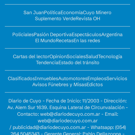
San Juan
Política
Economía
Cuyo Minero
Suplemento Verde
Revista OH
Policiales
Pasión Deportiva
Espectáculos
Argentina
El Mundo
Recetas
En las redes
Cartas del lector
Opinion
Sociales
Salud
Tecnología
Tendencia
Estado del tránsito
Clasificados
Inmuebles
Automotores
Empleos
Servicios
Avisos Fúnebres y Misas
Edictos
Diario de Cuyo - Fecha de Inicio: 11/2003 - Dirección:
Av. Alem Sur 1639. Esquina Lateral de Circunvalación -
Contacto:
web@diariodecuyo.com.ar
- Email:
web@diariodecuyo.com.ar
/
publicidad@diariodecuyo.com.ar
-
Whatsapp: (054)
264 5045343 - Gerente General: Pablo Dellazoppa -