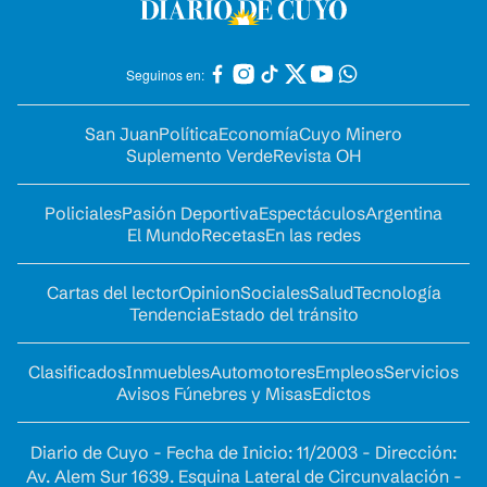
Seguinos en:
San Juan
Política
Economía
Cuyo Minero
Suplemento Verde
Revista OH
Policiales
Pasión Deportiva
Espectáculos
Argentina
El Mundo
Recetas
En las redes
Cartas del lector
Opinion
Sociales
Salud
Tecnología
Tendencia
Estado del tránsito
Clasificados
Inmuebles
Automotores
Empleos
Servicios
Avisos Fúnebres y Misas
Edictos
Diario de Cuyo - Fecha de Inicio: 11/2003 - Dirección:
Av. Alem Sur 1639. Esquina Lateral de Circunvalación -