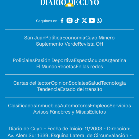
Seguinos en:
San Juan
Política
Economía
Cuyo Minero
Suplemento Verde
Revista OH
Policiales
Pasión Deportiva
Espectáculos
Argentina
El Mundo
Recetas
En las redes
Cartas del lector
Opinion
Sociales
Salud
Tecnología
Tendencia
Estado del tránsito
Clasificados
Inmuebles
Automotores
Empleos
Servicios
Avisos Fúnebres y Misas
Edictos
Diario de Cuyo - Fecha de Inicio: 11/2003 - Dirección:
Av. Alem Sur 1639. Esquina Lateral de Circunvalación -