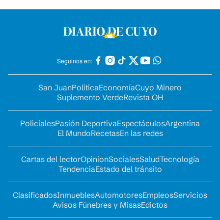
Seguinos en:
San Juan
Política
Economía
Cuyo Minero
Suplemento Verde
Revista OH
Policiales
Pasión Deportiva
Espectáculos
Argentina
El Mundo
Recetas
En las redes
Cartas del lector
Opinion
Sociales
Salud
Tecnología
Tendencia
Estado del tránsito
Clasificados
Inmuebles
Automotores
Empleos
Servicios
Avisos Fúnebres y Misas
Edictos