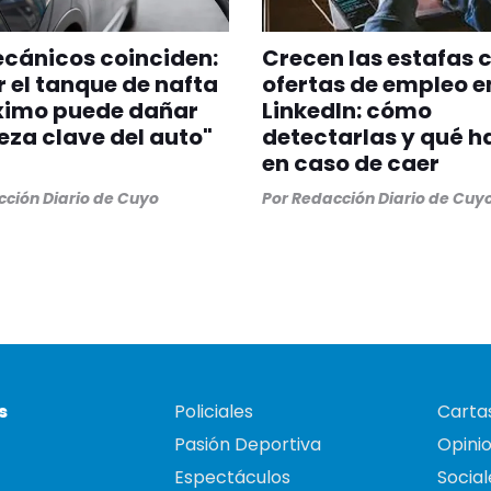
cánicos coinciden:
Crecen las estafas 
r el tanque de nafta
ofertas de empleo e
ximo puede dañar
LinkedIn: cómo
eza clave del auto"
detectarlas y qué h
en caso de caer
ción Diario de Cuyo
Por
Redacción Diario de Cuy
s
Policiales
Cartas
Pasión Deportiva
Opini
Espectáculos
Social