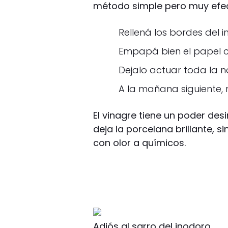
método simple pero muy efec
Rellená los bordes del 
Empapá bien el papel c
Dejalo actuar toda la n
A la mañana siguiente, r
El vinagre tiene un poder desi
deja la porcelana brillante, 
con olor a químicos.
Adiós al sarro del inodoro.