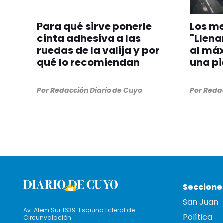
Para qué sirve ponerle
Los me
cinta adhesiva a las
"Llena
ruedas de la valija y por
al má
qué lo recomiendan
una pi
Por
Redacción Diario de Cuyo
Por
Redac
Seccione
San Juan
Av. Alem Sur 1639. Esquina Lateral de
Política
Circunvalación