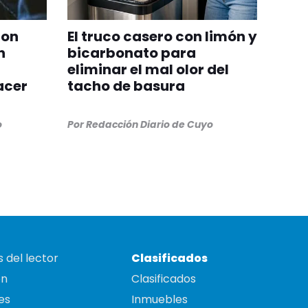
con
El truco casero con limón y
n
bicarbonato para
eliminar el mal olor del
acer
tacho de basura
o
Por
Redacción Diario de Cuyo
 del lector
Clasificados
on
Clasificados
es
Inmuebles