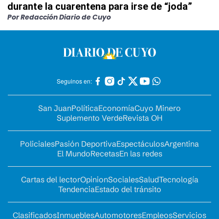
durante la cuarentena para irse de “joda”
Por Redacción Diario de Cuyo
Seguinos en:
San Juan
Política
Economía
Cuyo Minero
Suplemento Verde
Revista OH
Policiales
Pasión Deportiva
Espectáculos
Argentina
El Mundo
Recetas
En las redes
Cartas del lector
Opinion
Sociales
Salud
Tecnología
Tendencia
Estado del tránsito
Clasificados
Inmuebles
Automotores
Empleos
Servicios