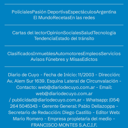
Policiales
Pasión Deportiva
Espectáculos
Argentina
El Mundo
Recetas
En las redes
Cartas del lector
Opinion
Sociales
Salud
Tecnología
Tendencia
Estado del tránsito
Clasificados
Inmuebles
Automotores
Empleos
Servicios
Avisos Fúnebres y Misas
Edictos
Diario de Cuyo - Fecha de Inicio: 11/2003 - Dirección:
Av. Alem Sur 1639. Esquina Lateral de Circunvalación -
Contacto:
web@diariodecuyo.com.ar
- Email:
web@diariodecuyo.com.ar
/
publicidad@diariodecuyo.com.ar
-
Whatsapp: (054)
264 5045343 - Gerente General: Pablo Dellazoppa -
Secretario de Redacción: Diego Castillo - Editor Web:
Mario Romero - Empresa propietaria del medio -
FRANCISCO MONTES S.A.C.I.F.