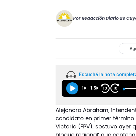
Por
Redacción Diario de Cuy
Agr
Escuchá la nota complet
1
1.5
10
10
Alejandro Abraham, intenden
candidato en primer término 
Victoria (FPV), sostuvo ayer 
bloque regional‘ que conteng