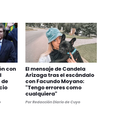
ón con
El mensaje de Candela
l
Arizaga tras el escándalo
 de
con Facundo Moyano:
cio
"Tengo errores como
cualquiera"
o
Por
Redacción Diario de Cuyo