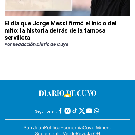
El día que Jorge Messi firmó el inicio del
mito: la historia detrás de la famosa
servilleta
Por
Redacción Diario de Cuyo
Seguinos en:
San Juan
Política
Economía
Cuyo Minero
Suplemento Verde
Revista OH