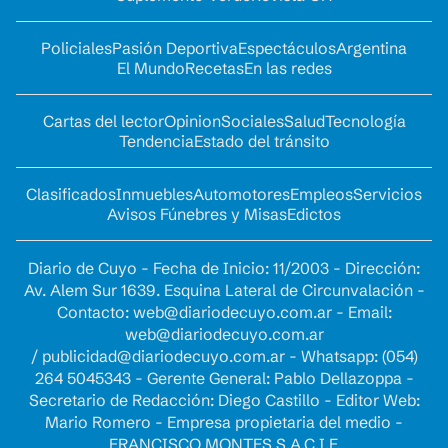
Policiales
Pasión Deportiva
Espectáculos
Argentina
El Mundo
Recetas
En las redes
Cartas del lector
Opinion
Sociales
Salud
Tecnología
Tendencia
Estado del tránsito
Clasificados
Inmuebles
Automotores
Empleos
Servicios
Avisos Fúnebres y Misas
Edictos
Diario de Cuyo - Fecha de Inicio: 11/2003 - Dirección:
Av. Alem Sur 1639. Esquina Lateral de Circunvalación -
Contacto:
web@diariodecuyo.com.ar
- Email:
web@diariodecuyo.com.ar
/
publicidad@diariodecuyo.com.ar
-
Whatsapp: (054)
264 5045343 - Gerente General: Pablo Dellazoppa -
Secretario de Redacción: Diego Castillo - Editor Web:
Mario Romero - Empresa propietaria del medio -
FRANCISCO MONTES S.A.C.I.F.