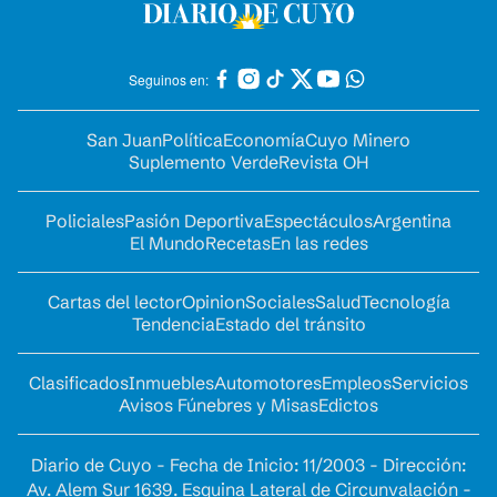
Seguinos en:
San Juan
Política
Economía
Cuyo Minero
Suplemento Verde
Revista OH
Policiales
Pasión Deportiva
Espectáculos
Argentina
El Mundo
Recetas
En las redes
Cartas del lector
Opinion
Sociales
Salud
Tecnología
Tendencia
Estado del tránsito
Clasificados
Inmuebles
Automotores
Empleos
Servicios
Avisos Fúnebres y Misas
Edictos
Diario de Cuyo - Fecha de Inicio: 11/2003 - Dirección:
Av. Alem Sur 1639. Esquina Lateral de Circunvalación -