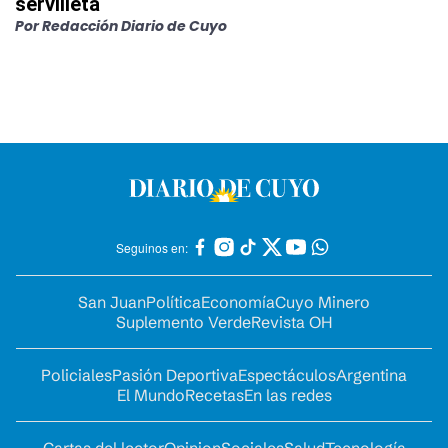
servilleta
Por
Redacción Diario de Cuyo
Seguinos en:
San Juan
Política
Economía
Cuyo Minero
Suplemento Verde
Revista OH
Policiales
Pasión Deportiva
Espectáculos
Argentina
El Mundo
Recetas
En las redes