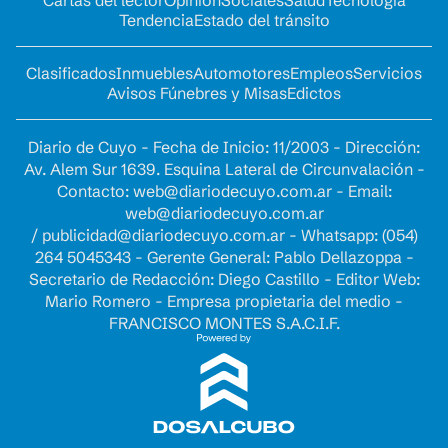
Cartas del lector
Opinion
Sociales
Salud
Tecnología
Tendencia
Estado del tránsito
Clasificados
Inmuebles
Automotores
Empleos
Servicios
Avisos Fúnebres y Misas
Edictos
Diario de Cuyo - Fecha de Inicio: 11/2003 - Dirección:
Av. Alem Sur 1639. Esquina Lateral de Circunvalación -
Contacto:
web@diariodecuyo.com.ar
- Email:
web@diariodecuyo.com.ar
/
publicidad@diariodecuyo.com.ar
-
Whatsapp: (054)
264 5045343 - Gerente General: Pablo Dellazoppa -
Secretario de Redacción: Diego Castillo - Editor Web:
Mario Romero - Empresa propietaria del medio -
FRANCISCO MONTES S.A.C.I.F.