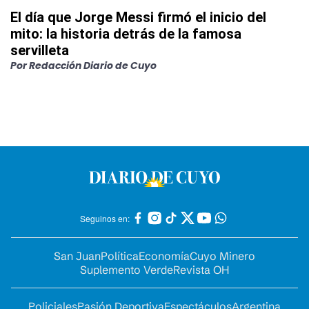
El día que Jorge Messi firmó el inicio del
mito: la historia detrás de la famosa
servilleta
Por
Redacción Diario de Cuyo
Seguinos en:
San Juan
Política
Economía
Cuyo Minero
Suplemento Verde
Revista OH
Policiales
Pasión Deportiva
Espectáculos
Argentina