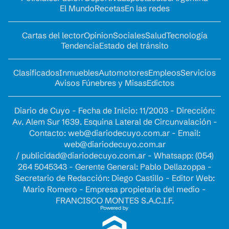
El Mundo
Recetas
En las redes
Cartas del lector
Opinion
Sociales
Salud
Tecnología
Tendencia
Estado del tránsito
Clasificados
Inmuebles
Automotores
Empleos
Servicios
Avisos Fúnebres y Misas
Edictos
Diario de Cuyo - Fecha de Inicio: 11/2003 - Dirección:
Av. Alem Sur 1639. Esquina Lateral de Circunvalación -
Contacto:
web@diariodecuyo.com.ar
- Email:
web@diariodecuyo.com.ar
/
publicidad@diariodecuyo.com.ar
-
Whatsapp: (054)
264 5045343 - Gerente General: Pablo Dellazoppa -
Secretario de Redacción: Diego Castillo - Editor Web:
Mario Romero - Empresa propietaria del medio -
FRANCISCO MONTES S.A.C.I.F.