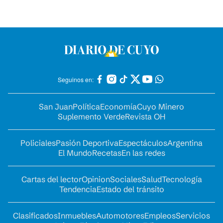
Seguinos en:
San Juan
Política
Economía
Cuyo Minero
Suplemento Verde
Revista OH
Policiales
Pasión Deportiva
Espectáculos
Argentina
El Mundo
Recetas
En las redes
Cartas del lector
Opinion
Sociales
Salud
Tecnología
Tendencia
Estado del tránsito
Clasificados
Inmuebles
Automotores
Empleos
Servicios