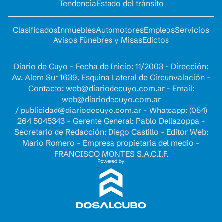
Tendencia
Estado del tránsito
Clasificados
Inmuebles
Automotores
Empleos
Servicios
Avisos Fúnebres y Misas
Edictos
Diario de Cuyo - Fecha de Inicio: 11/2003 - Dirección:
Av. Alem Sur 1639. Esquina Lateral de Circunvalación -
Contacto:
web@diariodecuyo.com.ar
- Email:
web@diariodecuyo.com.ar
/
publicidad@diariodecuyo.com.ar
-
Whatsapp: (054)
264 5045343 - Gerente General: Pablo Dellazoppa -
Secretario de Redacción: Diego Castillo - Editor Web:
Mario Romero - Empresa propietaria del medio -
FRANCISCO MONTES S.A.C.I.F.