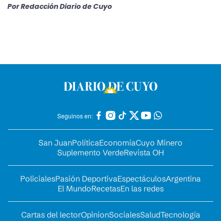
Por
Redacción Diario de Cuyo
Seguinos en:
San Juan
Política
Economía
Cuyo Minero
Suplemento Verde
Revista OH
Policiales
Pasión Deportiva
Espectáculos
Argentina
El Mundo
Recetas
En las redes
Cartas del lector
Opinion
Sociales
Salud
Tecnología