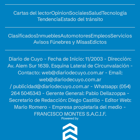
Cartas del lector
Opinion
Sociales
Salud
Tecnología
Tendencia
Estado del tránsito
Clasificados
Inmuebles
Automotores
Empleos
Servicios
Avisos Fúnebres y Misas
Edictos
Diario de Cuyo - Fecha de Inicio: 11/2003 - Dirección:
Av. Alem Sur 1639. Esquina Lateral de Circunvalación -
Contacto:
web@diariodecuyo.com.ar
- Email:
web@diariodecuyo.com.ar
/
publicidad@diariodecuyo.com.ar
-
Whatsapp: (054)
264 5045343 - Gerente General: Pablo Dellazoppa -
Secretario de Redacción: Diego Castillo - Editor Web:
Mario Romero - Empresa propietaria del medio -
FRANCISCO MONTES S.A.C.I.F.