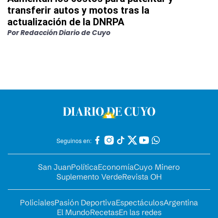
transferir autos y motos tras la
actualización de la DNRPA
Por
Redacción Diario de Cuyo
Seguinos en:
San Juan
Política
Economía
Cuyo Minero
Suplemento Verde
Revista OH
Policiales
Pasión Deportiva
Espectáculos
Argentina
El Mundo
Recetas
En las redes