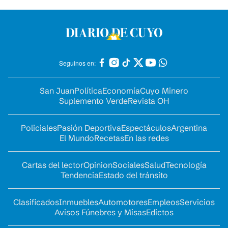
Seguinos en:
San Juan
Política
Economía
Cuyo Minero
Suplemento Verde
Revista OH
Policiales
Pasión Deportiva
Espectáculos
Argentina
El Mundo
Recetas
En las redes
Cartas del lector
Opinion
Sociales
Salud
Tecnología
Tendencia
Estado del tránsito
Clasificados
Inmuebles
Automotores
Empleos
Servicios
Avisos Fúnebres y Misas
Edictos