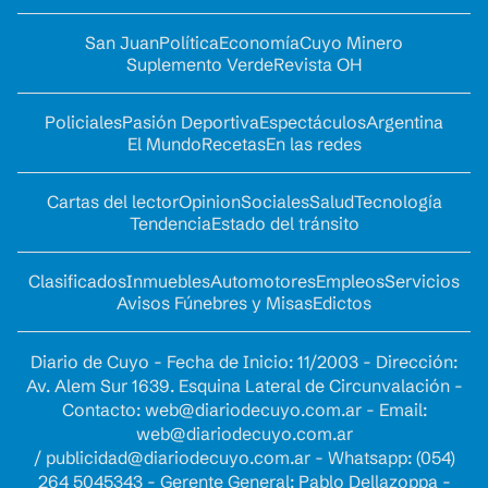
San Juan
Política
Economía
Cuyo Minero
Suplemento Verde
Revista OH
Policiales
Pasión Deportiva
Espectáculos
Argentina
El Mundo
Recetas
En las redes
Cartas del lector
Opinion
Sociales
Salud
Tecnología
Tendencia
Estado del tránsito
Clasificados
Inmuebles
Automotores
Empleos
Servicios
Avisos Fúnebres y Misas
Edictos
Diario de Cuyo - Fecha de Inicio: 11/2003 - Dirección:
Av. Alem Sur 1639. Esquina Lateral de Circunvalación -
Contacto:
web@diariodecuyo.com.ar
- Email:
web@diariodecuyo.com.ar
/
publicidad@diariodecuyo.com.ar
-
Whatsapp: (054)
264 5045343 - Gerente General: Pablo Dellazoppa -