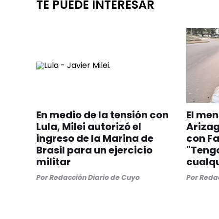
TE PUEDE INTERESAR
En medio de la tensión con
El men
Lula, Milei autorizó el
Arizag
ingreso de la Marina de
con F
Brasil para un ejercicio
"Teng
militar
cualqu
Por
Redacción Diario de Cuyo
Por
Redac