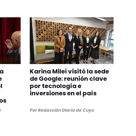
la
Karina Milei visitó la sede
e
de Google: reunión clave
l
por tecnología e
inversiones en el país
os
o
Por
Redacción Diario de Cuyo