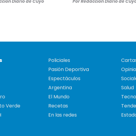
ción Diario de Cuyo
Por
Redacción Diario de Cuy
s
Policiales
Cartas
Pasión Deportiva
Opini
Espectáculos
Social
Argentina
Salud
ro
El Mundo
Tecno
to Verde
Recetas
Tende
H
En las redes
Estado