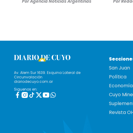
Por
Agencia Noticias Argentinas
Por
Redac
Seccione
San Juan
Av. Alem Sur 1639. Esquina Lateral de
Política
Circunvalación
diariodecuyo.com.ar
Economía
Siguenos en:
Cuyo Mine
Suplemen
Revista O