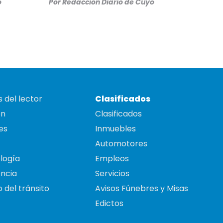
o
Por
Redacción Diario de Cuyo
 del lector
Clasificados
on
Clasificados
es
Inmuebles
Automotores
logía
Empleos
ncia
Servicios
 del tránsito
Avisos Fúnebres y Misas
Edictos