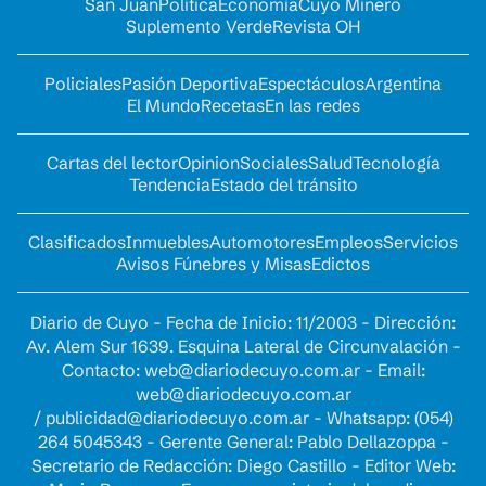
San Juan
Política
Economía
Cuyo Minero
Suplemento Verde
Revista OH
Policiales
Pasión Deportiva
Espectáculos
Argentina
El Mundo
Recetas
En las redes
Cartas del lector
Opinion
Sociales
Salud
Tecnología
Tendencia
Estado del tránsito
Clasificados
Inmuebles
Automotores
Empleos
Servicios
Avisos Fúnebres y Misas
Edictos
Diario de Cuyo - Fecha de Inicio: 11/2003 - Dirección:
Av. Alem Sur 1639. Esquina Lateral de Circunvalación -
Contacto:
web@diariodecuyo.com.ar
- Email:
web@diariodecuyo.com.ar
/
publicidad@diariodecuyo.com.ar
-
Whatsapp: (054)
264 5045343 - Gerente General: Pablo Dellazoppa -
Secretario de Redacción: Diego Castillo - Editor Web: