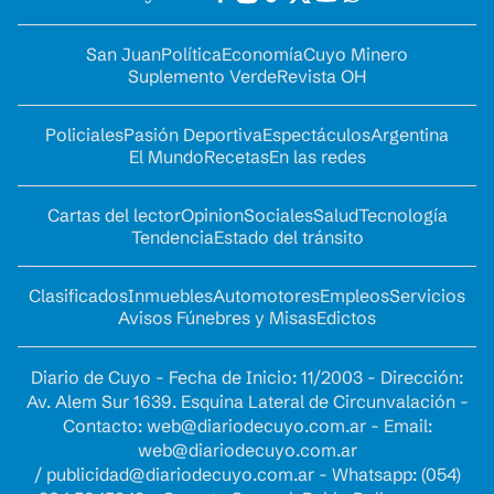
San Juan
Política
Economía
Cuyo Minero
Suplemento Verde
Revista OH
Policiales
Pasión Deportiva
Espectáculos
Argentina
El Mundo
Recetas
En las redes
Cartas del lector
Opinion
Sociales
Salud
Tecnología
Tendencia
Estado del tránsito
Clasificados
Inmuebles
Automotores
Empleos
Servicios
Avisos Fúnebres y Misas
Edictos
Diario de Cuyo - Fecha de Inicio: 11/2003 - Dirección:
Av. Alem Sur 1639. Esquina Lateral de Circunvalación -
Contacto:
web@diariodecuyo.com.ar
- Email:
web@diariodecuyo.com.ar
/
publicidad@diariodecuyo.com.ar
-
Whatsapp: (054)