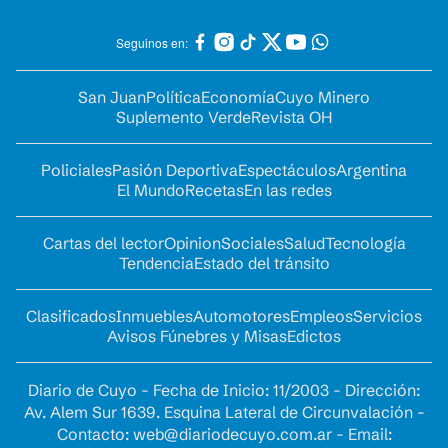
Seguinos en:
San Juan
Política
Economía
Cuyo Minero
Suplemento Verde
Revista OH
Policiales
Pasión Deportiva
Espectáculos
Argentina
El Mundo
Recetas
En las redes
Cartas del lector
Opinion
Sociales
Salud
Tecnología
Tendencia
Estado del tránsito
Clasificados
Inmuebles
Automotores
Empleos
Servicios
Avisos Fúnebres y Misas
Edictos
Diario de Cuyo - Fecha de Inicio: 11/2003 - Dirección:
Av. Alem Sur 1639. Esquina Lateral de Circunvalación -
Contacto:
web@diariodecuyo.com.ar
- Email: