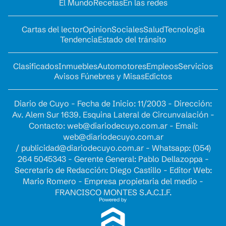
El Mundo
Recetas
En las redes
Cartas del lector
Opinion
Sociales
Salud
Tecnología
Tendencia
Estado del tránsito
Clasificados
Inmuebles
Automotores
Empleos
Servicios
Avisos Fúnebres y Misas
Edictos
Diario de Cuyo - Fecha de Inicio: 11/2003 - Dirección:
Av. Alem Sur 1639. Esquina Lateral de Circunvalación -
Contacto:
web@diariodecuyo.com.ar
- Email:
web@diariodecuyo.com.ar
/
publicidad@diariodecuyo.com.ar
-
Whatsapp: (054)
264 5045343 - Gerente General: Pablo Dellazoppa -
Secretario de Redacción: Diego Castillo - Editor Web:
Mario Romero - Empresa propietaria del medio -
FRANCISCO MONTES S.A.C.I.F.