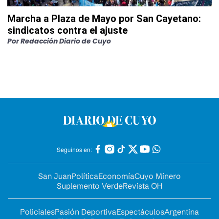
Marcha a Plaza de Mayo por San Cayetano:
sindicatos contra el ajuste
Por
Redacción Diario de Cuyo
Seguinos en:
San Juan
Política
Economía
Cuyo Minero
Suplemento Verde
Revista OH
Policiales
Pasión Deportiva
Espectáculos
Argentina